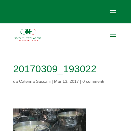
20170309_193022
da
Caterina Saccani
|
Mar 13, 2017
|
0 commenti