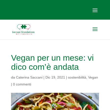
Vegan per un mese: vi
dico com’è andata
da
Caterina Saccani
|
Dic 19, 2021
|
sostenibilità
,
Vegan
|
0 commenti