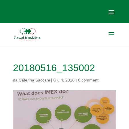
20180516_135002
da
Caterina Saccani
|
Giu 4, 2018
|
0 commenti