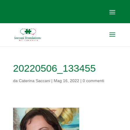
20220506_133455
da
Caterina Saccani
|
Mag 16, 2022
|
0 commenti