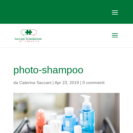
photo-shampoo
da
Caterina Saccani
|
Apr 23, 2019
|
0 commenti