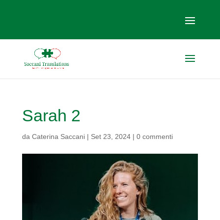
Sarah 2
da
Caterina Saccani
|
Set 23, 2024
|
0 commenti