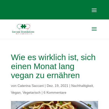
Wie es wirklich ist, sich
einen Monat lang
vegan zu ernähren
von
Caterina Saccani
|
Dez. 19, 2021
|
Nachhaltigkeit
,
Vegan
,
Vegetarisch
|
6 Kommentare