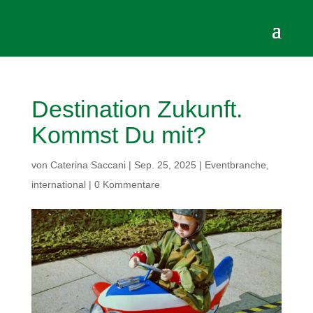
Destination Zukunft.
Kommst Du mit?
von
Caterina Saccani
|
Sep. 25, 2025
|
Eventbranche
,
international
|
0 Kommentare