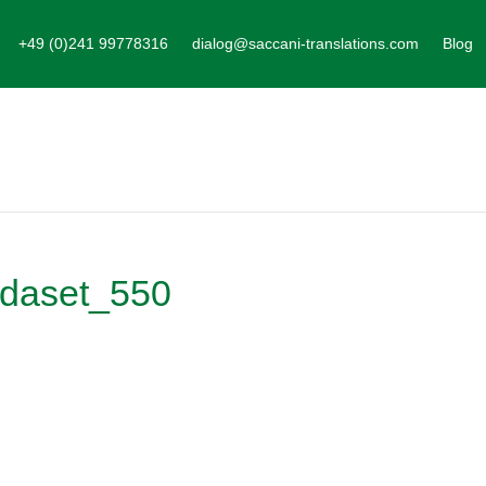
+49 (0)241 99778316
dialog@saccani-translations.com
Blog
edaset_550