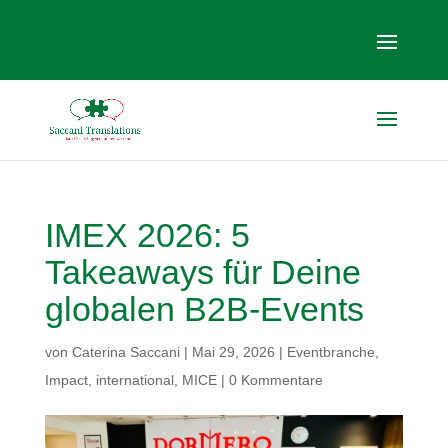
IMEX 2026: 5
Takeaways für Deine
globalen B2B-Events
von
Caterina Saccani
|
Mai 29, 2026
|
Eventbranche
,
Impact
,
international
,
MICE
|
0 Kommentare