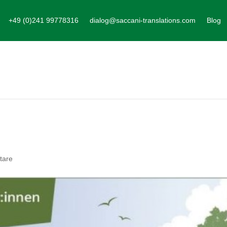
+49 (0)241 99778316
dialog@saccani-translations.com
Blog
tare