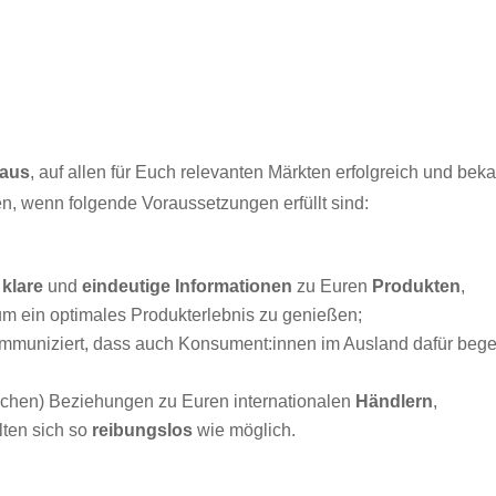
naus
, auf allen für Euch relevanten Märkten erfolgreich und bek
n, wenn folgende Voraussetzungen erfüllt sind:
n
klare
und
eindeutige Informationen
zu Euren
Produkten
,
um ein optimales Produkterlebnis zu genießen;
mmuniziert, dass auch Konsument:innen im Ausland dafür begei
lichen) Beziehungen zu Euren internationalen
Händlern
,
lten sich so
reibungslos
wie möglich.