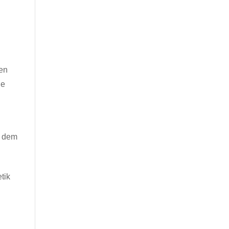
men
ne
s dem
n
tik