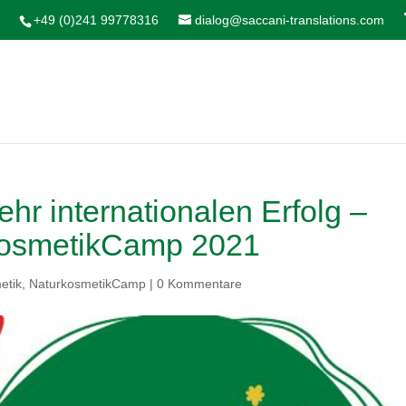
+49 (0)241 99778316
dialog@saccani-translations.com
hr internationalen Erfolg –
kosmetikCamp 2021
etik
,
NaturkosmetikCamp
|
0 Kommentare