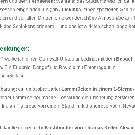
hern
und dem
Fernsehen
: Während des Studiums war ich bei e
sessen eingeladen. Es gab
Julskinka
, einen speziellen Schin
lagen und vor allen Dingen eine wunderschöne Atmosphäre am T
des Schinkens erinnern – und das ist wirklich schon lange her
tdeckungen:
 wollte ich einen Cornwall-Urlaub unbedingt mit dem
Besuch 
. Ein Erlebnis: Der gefüllte Raviolo mit Entenragout in
ungsekstase.
nbarung: ein unfassbar zarter
Lammrücken in einem 1-Sterne-
 wieder Lamm selber mache – es würde die Erinnerung zerstören
h Indian Flatbread von einem Stand im Indianerreservat in Nev
ch kaufte immer mehr
Kochbücher von Thomas Keller
, Alexa