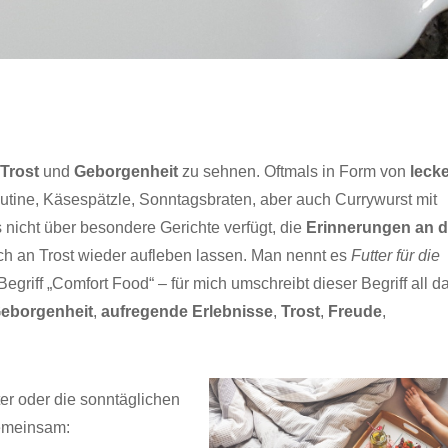
h
Trost
und
Geborgenheit
zu sehnen. Oftmals in Form von
leck
utine, Käsespätzle, Sonntagsbraten, aber auch Currywurst mit
nicht über besondere Gerichte verfügt, die
Erinnerungen an d
h an Trost wieder aufleben lassen. Man nennt es
Futter für die
griff „Comfort Food“ – für mich umschreibt dieser Begriff all d
eborgenheit
,
aufregende Erlebnisse
,
Trost
,
Freude
,
er oder die sonntäglichen
Facebook
0
emeinsam: