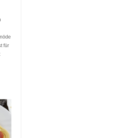
h
hnöde
t für
t