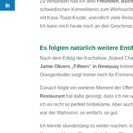
Zu verdanken hab ich dies
Freunden
,
Büc
schwedischen Kommilitonin zum Weihnacht
mit Käse-Toast-Kruste, unendlich viele Bei
Ich kann mich heute noch an den Geschmack 
Es folgten natürlich weitere En
Nach dem Erfolg der Kochshow „Naked Chef“
Jamie Olivers „Fifteen“ in Newquay
krönen
Orangenbutter sorgt immer noch für Erinner
Danach folgte ein weiterer Moment der Offe
Restaurant
hat dafür gesorgt, dass ich nie
ich es nicht so perfekt hinbekäme. Aber auc
war der Wahnsinn, so einfach, so gut.
Ich könnte stundenlang so weiter machen. I