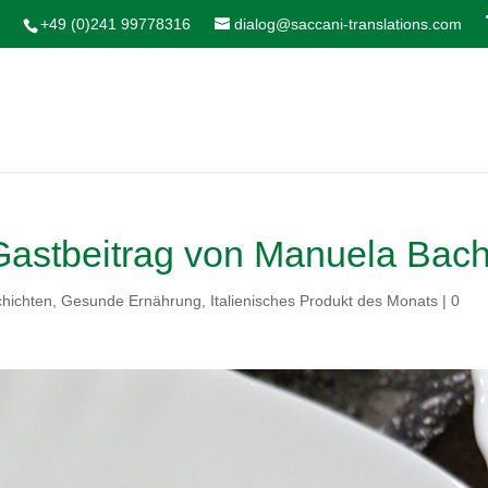
+49 (0)241 99778316
dialog@saccani-translations.com
Gastbeitrag von Manuela Bac
hichten
,
Gesunde Ernährung
,
Italienisches Produkt des Monats
|
0