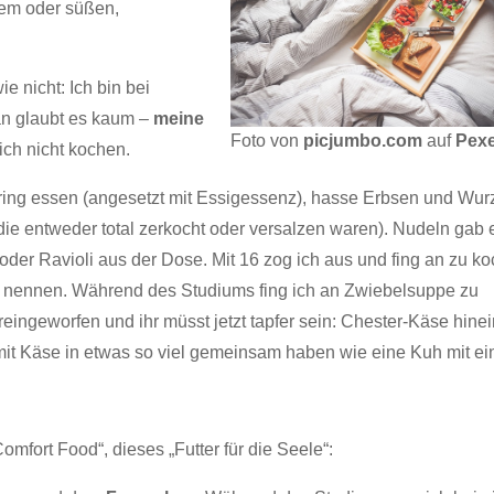
igem oder süßen,
LinkedIn
0
e nicht: Ich bin bei
n glaubt es kaum –
meine
Foto von
picjumbo.com
auf
Pexe
lich nicht kochen.
ring essen (angesetzt mit Essigessenz), hasse Erbsen und Wur
die entweder total zerkocht oder versalzen waren). Nudeln gab 
oder Ravioli aus der Dose. Mit 16 zog ich aus und fing an zu k
ht nennen. Während des Studiums fing ich an Zwiebelsuppe zu
eingeworfen und ihr müsst jetzt tapfer sein: Chester-Käse hinei
mit Käse in etwas so viel gemeinsam haben wie eine Kuh mit e
mfort Food“, dieses „Futter für die Seele“: