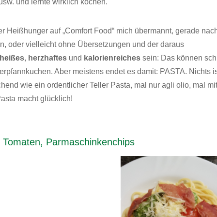
sw. und lernte wirklich kochen.
der Heißhunger auf „Comfort Food“ mich übermannt, gerade nac
, oder vielleicht ohne Übersetzungen und der daraus
heißes
,
herzhaftes
und
kalorienreiches
sein: Das können sc
erpfannkuchen. Aber meistens endet es damit: PASTA. Nichts is
hend wie ein ordentlicher Teller Pasta, mal nur agli olio, mal mi
asta macht glücklich!
ry Tomaten, Parmaschinkenchips
Facebook
0
LinkedIn
0