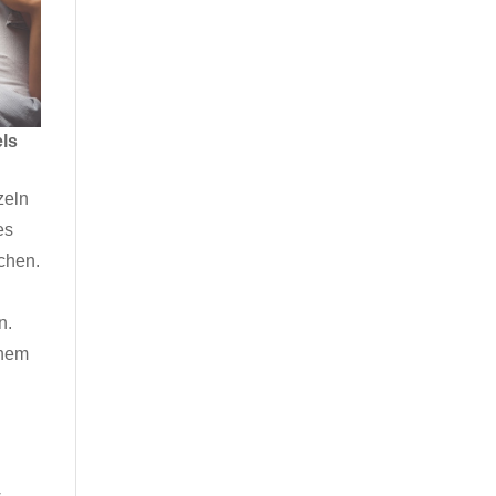
ls
zeln
es
ochen.
n.
inem