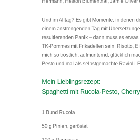
Hermann, Heston Blumenthal, Jamie Oliver u
Und im Alltag? Es gibt Momente, in denen 
einem anstrengenden Tag mit Übersetzungen
resultierenden Panik – dann muss es etwas
TK-Pommes mit Frikadellen sein, Risotto, Ei
mich so tröstlich, aufmunternd, glücklich mac
Pesto und mal als selbstgemachte Ravioli. P
Mein Lieblingsrezept:
Spaghetti mit Rucola-Pesto, Cher
1 Bund Rucola
50 g Pinien, geröstet
100 g Parmesan