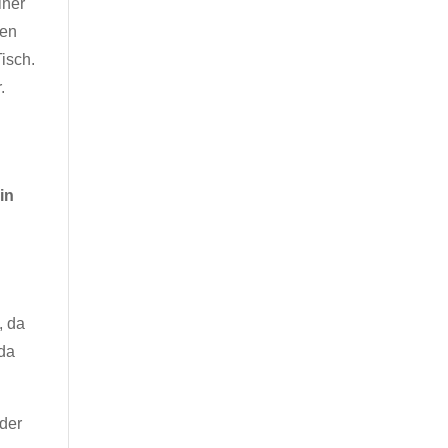
iner
ken
isch.
.
in
, da
ada
nder