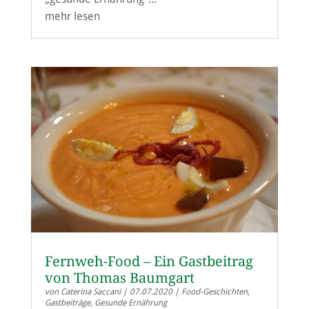
mehr lesen
Fernweh-Food – Ein Gastbeitrag
von Thomas Baumgart
von
Caterina Saccani
|
07.07.2020
|
Food-Geschichten
,
Gastbeiträge
,
Gesunde Ernährung