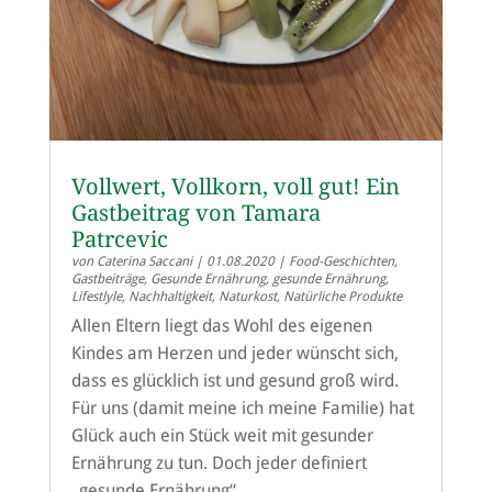
Vollwert, Vollkorn, voll gut! Ein
Gastbeitrag von Tamara
Patrcevic
von
Caterina Saccani
|
01.08.2020
|
Food-Geschichten
,
Gastbeiträge
,
Gesunde Ernährung
,
gesunde Ernährung
,
Lifestlyle
,
Nachhaltigkeit
,
Naturkost
,
Natürliche Produkte
Allen Eltern liegt das Wohl des eigenen
Kindes am Herzen und jeder wünscht sich,
dass es glücklich ist und gesund groß wird.
Für uns (damit meine ich meine Familie) hat
Glück auch ein Stück weit mit gesunder
Ernährung zu tun. Doch jeder definiert
„gesunde Ernährung“...