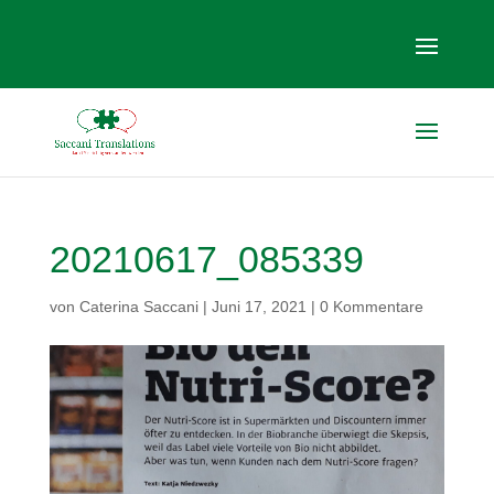
20210617_085339
von
Caterina Saccani
|
Juni 17, 2021
|
0 Kommentare