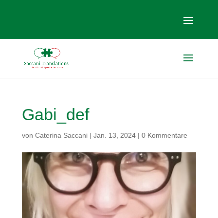
Gabi_def
von
Caterina Saccani
|
Jan. 13, 2024
|
0 Kommentare