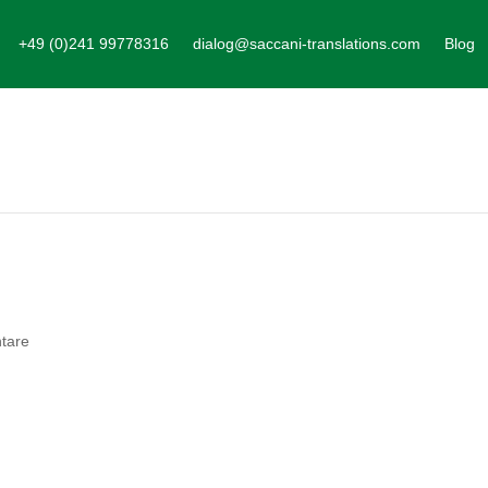
+49 (0)241 99778316
dialog@saccani-translations.com
Blog
tare