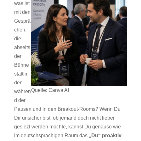
was ist
mit den
Gesprä
chen,
die
abseits
der
Bühne
stattfin
den –
Quelle: Canva AI
währen
d der
Pausen und in den Breakout-Rooms? Wenn Du
Dir unsicher bist, ob jemand doch nicht lieber
gesiezt werden möchte, kannst Du genauso wie
im deutschsprachigen Raum das
„Du“ proaktiv