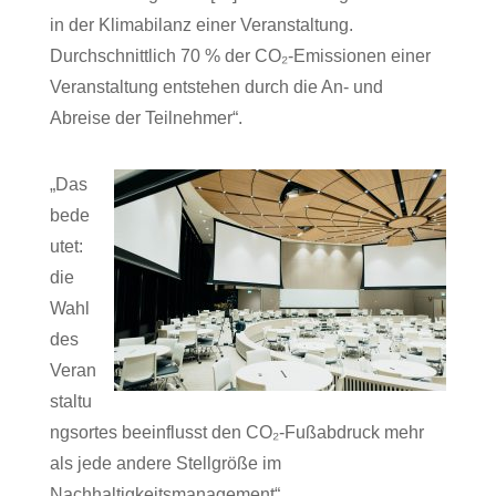
in der Klimabilanz einer Veranstaltung.
Durchschnittlich 70 % der CO₂-Emissionen einer
Veranstaltung entstehen durch die An- und
Abreise der Teilnehmer“.
„Das
bede
utet:
die
Wahl
des
Veran
staltu
ngsortes beeinflusst den CO₂-Fußabdruck mehr
als jede andere Stellgröße im
Nachhaltigkeitsmanagement“.