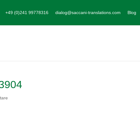
+49 (0)241 99778316
dialog@saccani-translations.com
Blog
73904
tare