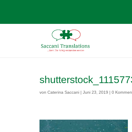
shutterstock_11157
von
Caterina Saccani
|
Juni 23, 2019
|
0 Kommen