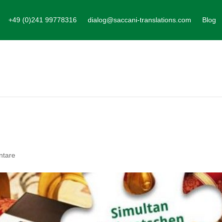
+49 (0)241 99778316
dialog@saccani-translations.com
Blog
ntare