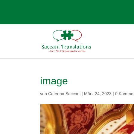
image
von
Caterina Saccani
|
März 24, 2023
|
0 Komme