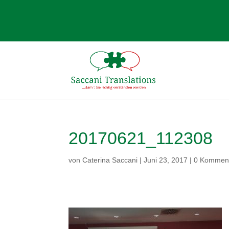
20170621_112308
von
Caterina Saccani
|
Juni 23, 2017
|
0 Kommen