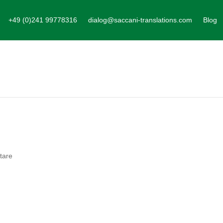
+49 (0)241 99778316
dialog@saccani-translations.com
Blog
tare