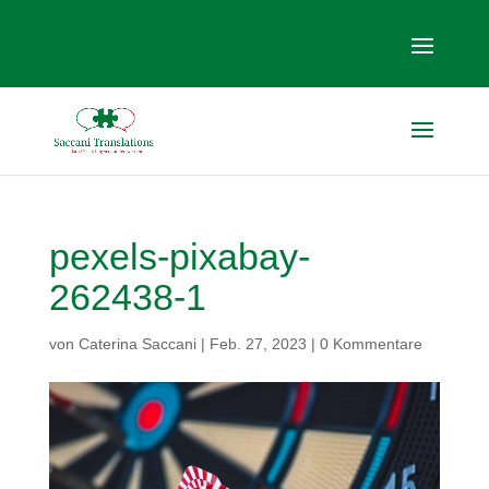
pexels-pixabay-
262438-1
von
Caterina Saccani
|
Feb. 27, 2023
|
0 Kommentare