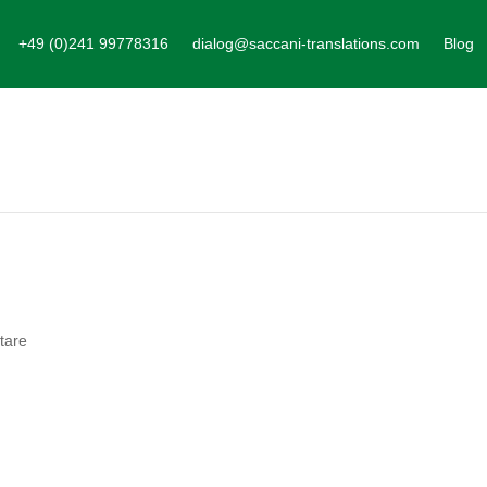
+49 (0)241 99778316
dialog@saccani-translations.com
Blog
tare