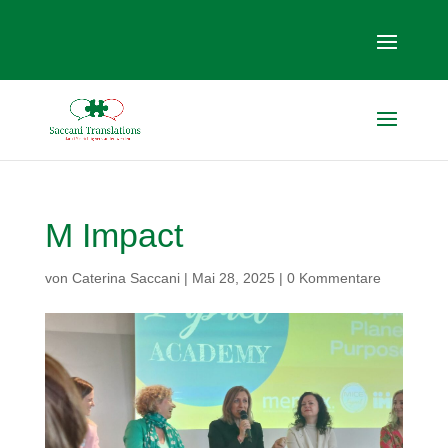
M Impact
von
Caterina Saccani
|
Mai 28, 2025
|
0 Kommentare