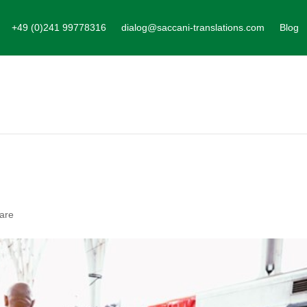
+49 (0)241 99778316
dialog@saccani-translations.com
Blog
are