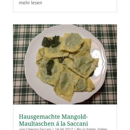
mehr lesen
Hausgemachte Mangold-
Maultaschen á la Saccani
von
Caterina Saccani
|
14.04.2017
|
Bio in Italien
,
Italien