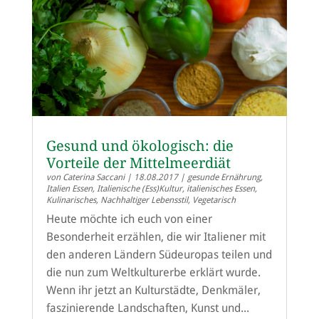
Gesund und ökologisch: die
Vorteile der Mittelmeerdiät
von
Caterina Saccani
|
18.08.2017
|
gesunde Ernährung
,
Italien Essen
,
Italienische (Ess)Kultur
,
italienisches Essen
,
Kulinarisches
,
Nachhaltiger Lebensstil
,
Vegetarisch
Heute möchte ich euch von einer
Besonderheit erzählen, die wir Italiener mit
den anderen Ländern Südeuropas teilen und
die nun zum Weltkulturerbe erklärt wurde.
Wenn ihr jetzt an Kulturstädte, Denkmäler,
faszinierende Landschaften, Kunst und...