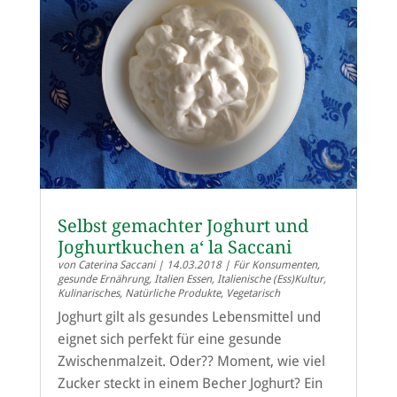
Selbst gemachter Joghurt und
Joghurtkuchen a‘ la Saccani
von
Caterina Saccani
|
14.03.2018
|
Für Konsumenten
,
gesunde Ernährung
,
Italien Essen
,
Italienische (Ess)Kultur
,
Kulinarisches
,
Natürliche Produkte
,
Vegetarisch
Joghurt gilt als gesundes Lebensmittel und
eignet sich perfekt für eine gesunde
Zwischenmalzeit. Oder?? Moment, wie viel
Zucker steckt in einem Becher Joghurt? Ein