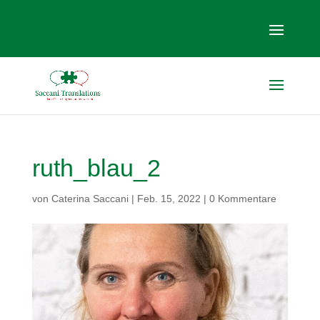
ruth_blau_2
von
Caterina Saccani
|
Feb. 15, 2022
|
0 Kommentare