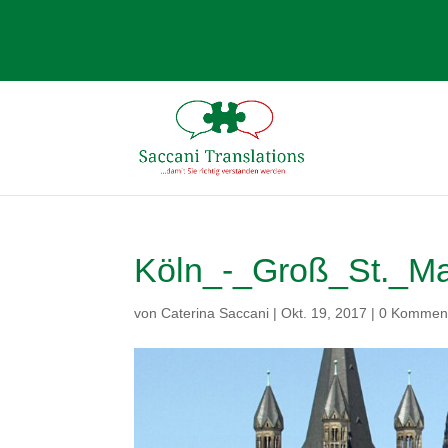
Köln_-_Groß_St._M
von
Caterina Saccani
|
Okt. 19, 2017
|
0 Kommen