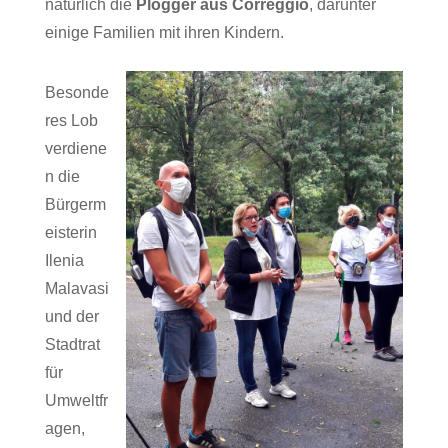
natürlich die
Plogger aus Correggio
, darunter
einige Familien mit ihren Kindern.
Besonde
res Lob
verdiene
n die
Bürgerm
eisterin
Ilenia
Malavasi
und der
Stadtrat
für
Umweltfr
agen,