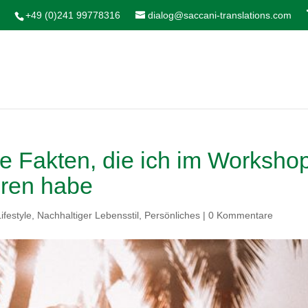
+49 (0)241 99778316
dialog@saccani-translations.com
se Fakten, die ich im Worksho
hren habe
Lifestyle
,
Nachhaltiger Lebensstil
,
Persönliches
|
0 Kommentare