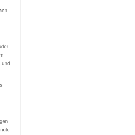
kann
 oder
am
, und
ns
ugen
inute