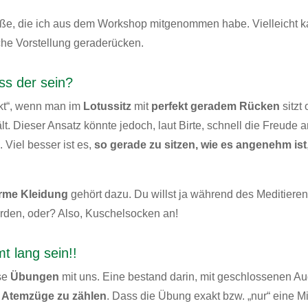
töße, die ich aus dem Workshop mitgenommen habe. Vielleicht 
sche Vorstellung geraderücken.
s der sein?
rkt“, wenn man im
Lotussitz
mit
perfekt geradem Rücken
sitzt
t. Dieser Ansatz könnte jedoch, laut Birte, schnell die Freude 
 Viel besser ist es,
so gerade zu sitzen, wie es angenehm ist
rme Kleidung
gehört dazu. Du willst ja während des Meditiere
rden, oder? Also, Kuschelsocken an!
 lang sein!!
se
Übungen
mit uns. Eine bestand darin, mit geschlossenen A
n
Atemzüge zu zählen
. Dass die Übung exakt bzw. „nur“ eine M