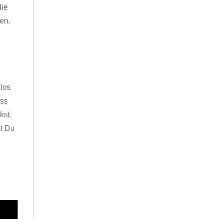
die
en.
elos
ass
kst,
st Du