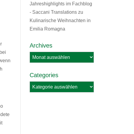
Jahreshighlights im Fachblog
- Saccani Translations
zu
Kulinarische Weihnachten in
Emilia Romagna
r
Archives
bei
Archives
 wenn
ch
Categories
Categories
so
ldete
it