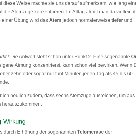
 Auf diese Weise machte sie uns darauf aufmerksam, wie lang ein
f die Atemzüge konzentrieren. Im Alltag atmet man da vielleicht
so einer Übung wird das
Atem
jedoch normalerweise
tiefer
und
g
irkt
? Die Antwort steht schon unter Punkt 2. Eine sogenannte
O
e eigene Atmung konzentrierst, kann schon viel bewirken. Wenn 
Lieber zehn oder sogar nur fünf Minuten jeden Tag als 45 bis 60
nde.
r ich neulich zudem, dass sechs Atemzüge ausreichen, um aus
n
herauszukommen.
g-Wirkung
ss durch Erhöhung der sogenannten
Telomerase
der