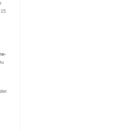
e
 15
ne-
Du
 der