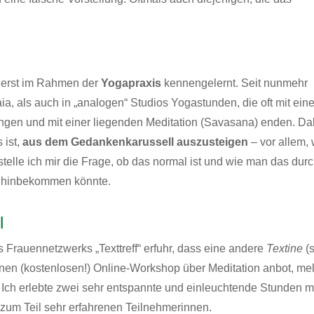
zuerst im Rahmen der
Yogapraxis
kennengelernt. Seit nunmehr
ia
, als auch in „analogen“ Studios Yogastunden, die oft mit eine
fangen und mit einer liegenden Meditation (Savasana) enden. Da
 ist,
aus dem Gedankenkarussell auszusteigen
– vor allem,
telle ich mir die Frage, ob das normal ist und wie man das dur
r hinbekommen könnte.
l
es
Frauennetzwerks „Texttreff
“ erfuhr, dass eine andere
Textine
(
inen (kostenlosen!) Online-Workshop über Meditation anbot, me
t. Ich erlebte zwei sehr entspannte und einleuchtende Stunden m
, zum Teil sehr erfahrenen Teilnehmerinnen.