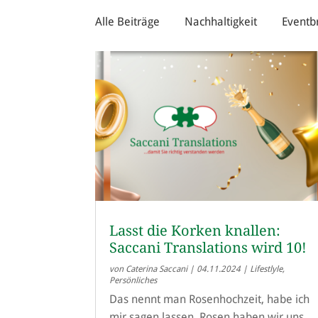
Alle Beiträge
Nachhaltigkeit
Eventb
Lasst die Korken knallen:
Saccani Translations wird 10!
von
Caterina Saccani
|
04.11.2024
|
Lifestlyle
,
Persönliches
Das nennt man Rosenhochzeit, habe ich
mir sagen lassen. Rosen haben wir uns