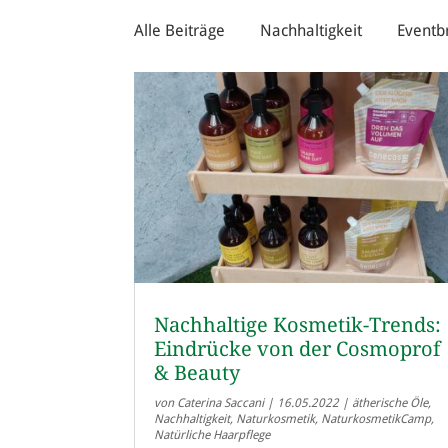
Alle Beiträge
Nachhaltigkeit
Eventb
Nachhaltige Kosmetik-Trends:
Eindrücke von der Cosmoprof
& Beauty
von
Caterina Saccani
|
16.05.2022
|
ätherische Öle
,
Nachhaltigkeit
,
Naturkosmetik
,
NaturkosmetikCamp
,
Natürliche Haarpflege