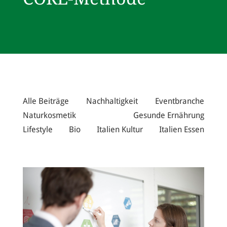
Alle Beiträge
Nachhaltigkeit
Eventbranche
Naturkosmetik
Gesunde Ernährung
Lifestyle
Bio
Italien Kultur
Italien Essen