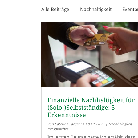
Alle Beiträge
Nachhaltigkeit
Eventb
Finanzielle Nachhaltigkeit für
(Solo-)Selbstständige: 5
Erkenntnisse
von
Caterina Saccani
|
18.11.2025
|
Nachhaltigkeit
,
Persönliches
Im letzten Beitrag hatte ich erzählt, dass