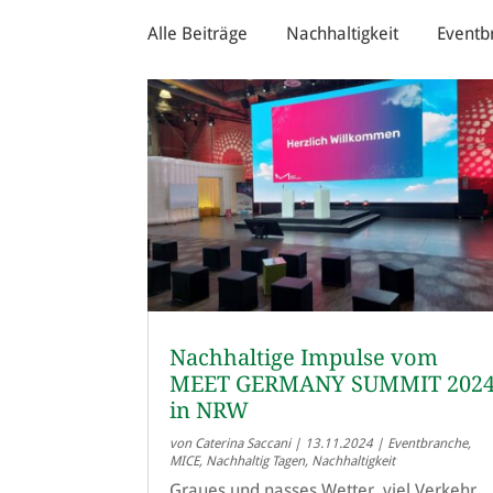
Alle Beiträge
Nachhaltigkeit
Eventb
Nachhaltige Impulse vom
MEET GERMANY SUMMIT 202
in NRW
von
Caterina Saccani
|
13.11.2024
|
Eventbranche
,
MICE
,
Nachhaltig Tagen
,
Nachhaltigkeit
Graues und nasses Wetter, viel Verkehr