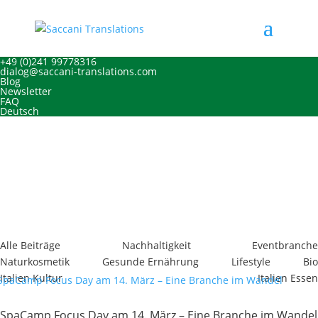
+49 (0)241 99778316
dialog@saccani-translations.com
Blog
Newsletter
FAQ
Deutsch
Willkommen auf meinem Blog
über Nachhaltigkeit und
Entschleunigung!
spa nachhaltigkeit
Alle Beiträge
Nachhaltigkeit
Eventbranche
Naturkosmetik
Gesunde Ernährung
Lifestyle
Bio
Italien Kultur
Italien Essen
SpaCamp Focus Day am 14. März – Eine Branche im Wandel