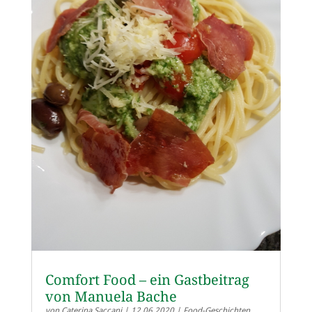
Comfort Food – ein Gastbeitrag
von Manuela Bache
von
Caterina Saccani
|
12.06.2020
|
Food-Geschichten
,