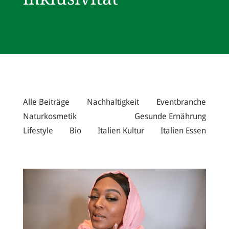
Alle Beiträge
Nachhaltigkeit
Eventbranche
Naturkosmetik
Gesunde Ernährung
Lifestyle
Bio
Italien Kultur
Italien Essen