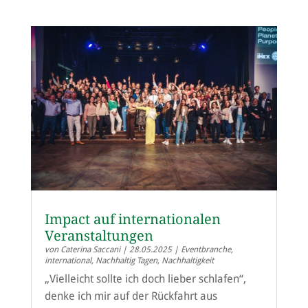
Impact auf internationalen
Veranstaltungen
von
Caterina Saccani
|
28.05.2025
|
Eventbranche
,
international
,
Nachhaltig Tagen
,
Nachhaltigkeit
„Vielleicht sollte ich doch lieber schlafen“,
denke ich mir auf der Rückfahrt aus