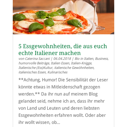
5 Essgewohnheiten, die aus euch
echte Italiener machen
von
Caterina Saccani
|
06.04.2018
|
Bio in Italien
,
Business
,
humorvolle Beiträge
,
Italien Essen
,
Italien-Knigge
,
Italienische (Ess)Kultur
,
italienische Gewöhnheiten
,
italienisches Essen
,
Kulinarisches
**Achtung, Humor! Die Sensibilität der Leser
könnte etwas in Mitleidenschaft gezogen
werden.** Da ihr nun auf meinem Blog
gelandet seid, nehme ich an, dass ihr mehr
von Land und Leuten und deren liebsten
Essgewohnheiten erfahren wollt. Oder aber
ihr wollt wissen, ob...