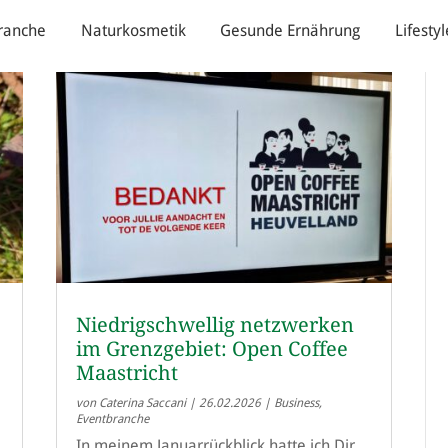
ranche
Naturkosmetik
Gesunde Ernährung
Lifestyl
Niedrigschwellig netzwerken
im Grenzgebiet: Open Coffee
Maastricht
von
Caterina Saccani
|
26.02.2026
|
Business
,
Eventbranche
In meinem Januarrückblick hatte ich Dir