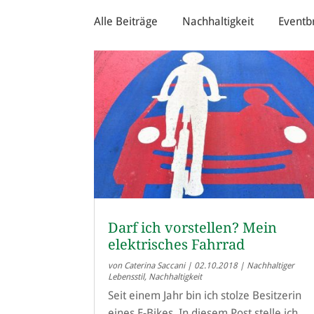
Alle Beiträge
Nachhaltigkeit
Eventb
Darf ich vorstellen? Mein
elektrisches Fahrrad
von
Caterina Saccani
|
02.10.2018
|
Nachhaltiger
Lebensstil
,
Nachhaltigkeit
Seit einem Jahr bin ich stolze Besitzerin
eines E-Bikes. In diesem Post stelle ich