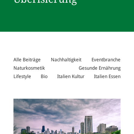
Alle Beiträge
Nachhaltigkeit
Eventbranche
Naturkosmetik
Gesunde Ernährung
Lifestyle
Bio
Italien Kultur
Italien Essen