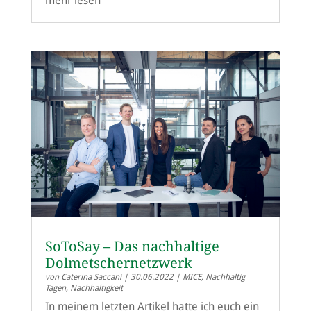
mehr lesen
SoToSay – Das nachhaltige
Dolmetschernetzwerk
von
Caterina Saccani
|
30.06.2022
|
MICE
,
Nachhaltig
Tagen
,
Nachhaltigkeit
In meinem letzten Artikel hatte ich euch ein