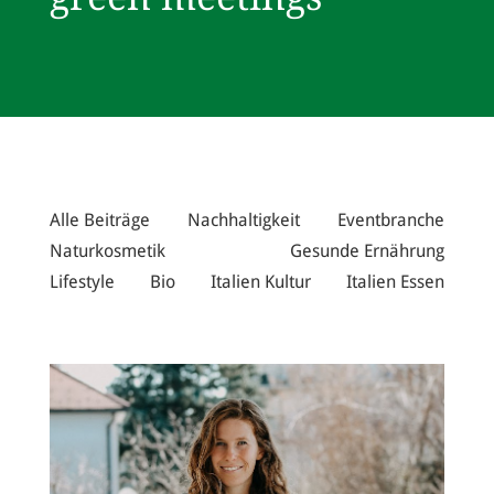
Alle Beiträge
Nachhaltigkeit
Eventbranche
Naturkosmetik
Gesunde Ernährung
Lifestyle
Bio
Italien Kultur
Italien Essen