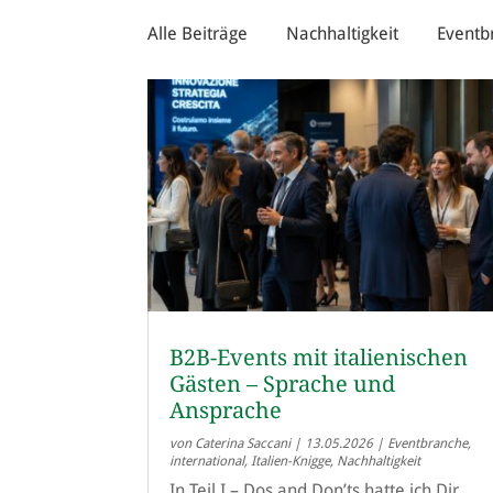
Alle Beiträge
Nachhaltigkeit
Eventb
B2B-Events mit italienischen
Gästen – Sprache und
Ansprache
von
Caterina Saccani
|
13.05.2026
|
Eventbranche
,
international
,
Italien-Knigge
,
Nachhaltigkeit
In Teil I – Dos and Don’ts hatte ich Dir