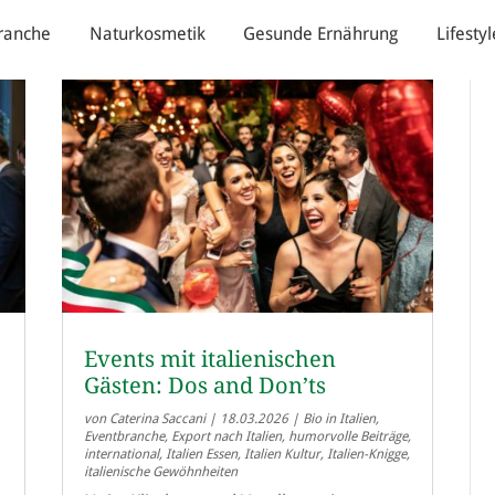
ranche
Naturkosmetik
Gesunde Ernährung
Lifestyl
Events mit italienischen
Gästen: Dos and Don’ts
von
Caterina Saccani
|
18.03.2026
|
Bio in Italien
,
Eventbranche
,
Export nach Italien
,
humorvolle Beiträge
,
international
,
Italien Essen
,
Italien Kultur
,
Italien-Knigge
,
italienische Gewöhnheiten