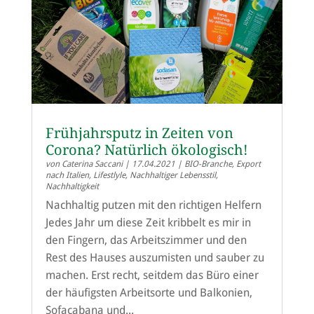
Frühjahrsputz in Zeiten von
Corona? Natürlich ökologisch!
von
Caterina Saccani
|
17.04.2021
|
BIO-Branche
,
Export
nach Italien
,
Lifestlyle
,
Nachhaltiger Lebensstil
,
Nachhaltigkeit
Nachhaltig putzen mit den richtigen Helfern
Jedes Jahr um diese Zeit kribbelt es mir in
den Fingern, das Arbeitszimmer und den
Rest des Hauses auszumisten und sauber zu
machen. Erst recht, seitdem das Büro einer
der häufigsten Arbeitsorte und Balkonien,
Sofacabana und...