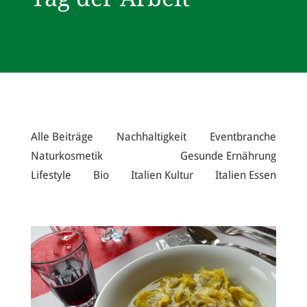
Alle Beiträge
Nachhaltigkeit
Eventbranche
Naturkosmetik
Gesunde Ernährung
Lifestyle
Bio
Italien Kultur
Italien Essen