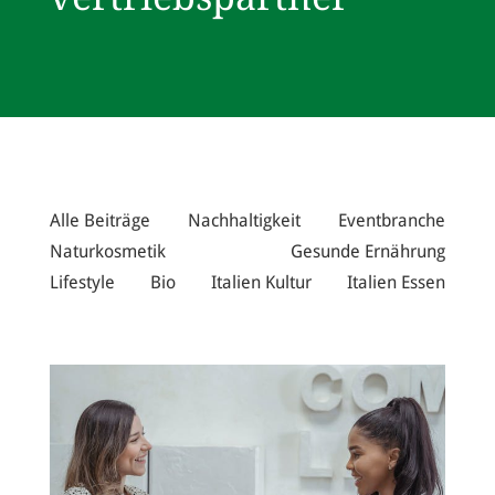
Alle Beiträge
Nachhaltigkeit
Eventbranche
Naturkosmetik
Gesunde Ernährung
Lifestyle
Bio
Italien Kultur
Italien Essen