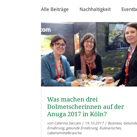
Alle Beiträge
Nachhaltigkeit
Eventb
Was machen drei
Dolmetscherinnen auf der
Anuga 2017 in Köln?
von
Caterina Saccani
|
19.10.2017
|
Business
,
Gesund
Ernährung
,
gesunde Ernährung
,
Kulinarisches
,
Lebensmittelbranche